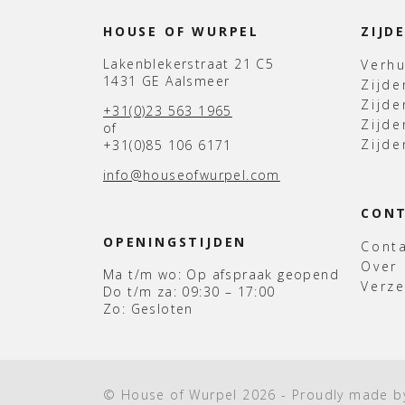
HOUSE OF WURPEL
ZIJD
Lakenblekerstraat 21 C5
Verh
1431 GE Aalsmeer
Zijd
Zijd
+31(0)23 563 1965
Zijde
of
Zijde
+31(0)85 106 6171
info@houseofwurpel.com
CON
OPENINGSTIJDEN
Cont
Over
Ma t/m wo: Op afspraak geopend
Verz
Do t/m za: 09:30 – 17:00
Zo: Gesloten
© House of Wurpel 2026 - Proudly made 