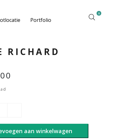
0
otlocatie
Portfolio
E RICHARD
,00
aad
evoegen aan winkelwagen