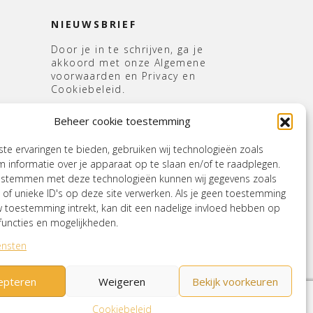
NIEUWSBRIEF
Door je in te schrijven, ga je
akkoord met onze Algemene
voorwaarden en Privacy en
Cookiebeleid.
E-
Beheer cookie toestemming
mailadres
*
s
e ervaringen te bieden, gebruiken wij technologieën zoals
 informatie over je apparaat op te slaan en/of te raadplegen.
e stemmen met deze technologieën kunnen wij gegevens zoals
 of unieke ID's op deze site verwerken. Als je geen toestemming
w toestemming intrekt, kan dit een nadelige invloed hebben op
uncties en mogelijkheden.
ensten
epteren
Weigeren
Bekijk voorkeuren
iebeleid (EU)
Mijn account
Cookiebeleid