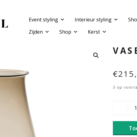
Event styling
Interieur styling
Sho
Zijden
Shop
Kerst
VAS
€
215
3 op voorr
Vase
Richard
aantal
To