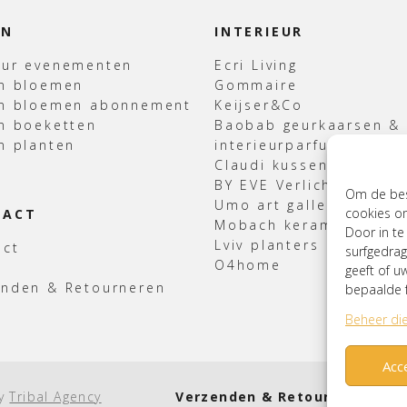
EN
INTERIEUR
uur evenementen
Ecri Living
en bloemen
Gommaire
en bloemen abonnement
Keijser&Co
n boeketten
Baobab geurkaarsen &
n planten
interieurparfum
Claudi kussens & Plaid
BY EVE Verlichting
Om de best
Umo art gallery
cookies om
TACT
Mobach keramiek
Door in t
Lviv planters
act
surfgedrag
O4home
geeft of u
enden & Retourneren
bepaalde f
Beheer di
Acc
by
Tribal Agency
Verzenden & Retourneren
Cook