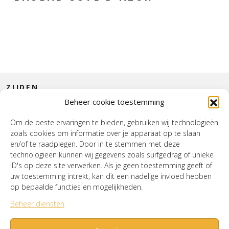
ZIJDEN
Beheer cookie toestemming
CONTACT
Om de beste ervaringen te bieden, gebruiken wij technologieën
zoals cookies om informatie over je apparaat op te slaan
INTERIEUR
en/of te raadplegen. Door in te stemmen met deze
technologieën kunnen wij gegevens zoals surfgedrag of unieke
HOUSE OF WURPEL
ID's op deze site verwerken. Als je geen toestemming geeft of
uw toestemming intrekt, kan dit een nadelige invloed hebben
OPENINGSTIJDEN
op bepaalde functies en mogelijkheden.
Beheer diensten
Verzenden & Retourneren
Cookiebeleid (EU)
Mijn account