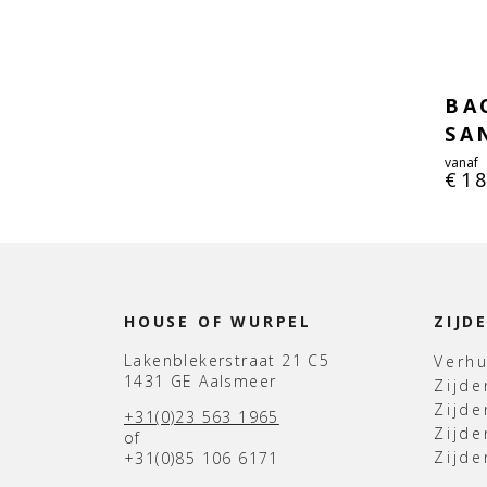
BA
SA
vanaf
€
1
HOUSE OF WURPEL
ZIJD
Lakenblekerstraat 21 C5
Verh
1431 GE Aalsmeer
Zijd
Zijd
+31(0)23 563 1965
Zijde
of
Zijde
+31(0)85 106 6171