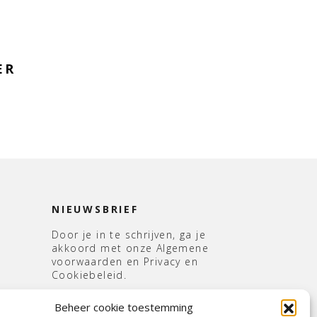
ER
NIEUWSBRIEF
Door je in te schrijven, ga je
akkoord met onze Algemene
voorwaarden en Privacy en
Cookiebeleid.
E-
Beheer cookie toestemming
mailadres
*
s