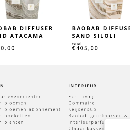
OBAB DIFFUSER
BAOBAB DIFFUS
ND ATACAMA
SAND SILOLI
vanaf
80,00
€
405,00
EN
INTERIEUR
uur evenementen
Ecri Living
en bloemen
Gommaire
en bloemen abonnement
Keijser&Co
n boeketten
Baobab geurkaarsen &
n planten
interieurparfum
Claudi kussens & Plaid