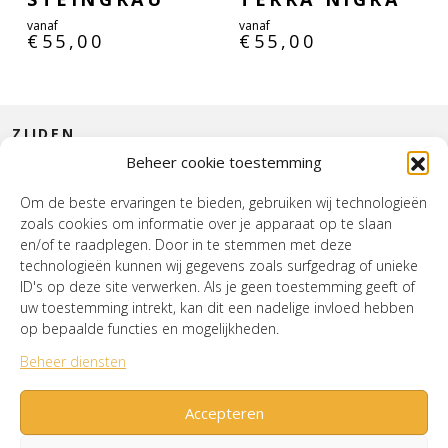
vanaf
vanaf
€
55,00
€
55,00
ZIJDEN
Beheer cookie toestemming
CONTACT
Om de beste ervaringen te bieden, gebruiken wij technologieën
zoals cookies om informatie over je apparaat op te slaan
INTERIEUR
en/of te raadplegen. Door in te stemmen met deze
technologieën kunnen wij gegevens zoals surfgedrag of unieke
HOUSE OF WURPEL
ID's op deze site verwerken. Als je geen toestemming geeft of
uw toestemming intrekt, kan dit een nadelige invloed hebben
OPENINGSTIJDEN
op bepaalde functies en mogelijkheden.
Beheer diensten
Verzenden & Retourneren
Cookiebeleid (EU)
Mijn account
Accepteren