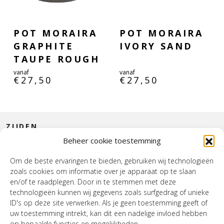
POT MORAIRA
POT MORAIRA
GRAPHITE
IVORY SAND
TAUPE ROUGH
vanaf
vanaf
€
27,50
€
27,50
ZIJDEN
Beheer cookie toestemming
CONTACT
Om de beste ervaringen te bieden, gebruiken wij technologieën
zoals cookies om informatie over je apparaat op te slaan
INTERIEUR
en/of te raadplegen. Door in te stemmen met deze
technologieën kunnen wij gegevens zoals surfgedrag of unieke
HOUSE OF WURPEL
ID's op deze site verwerken. Als je geen toestemming geeft of
uw toestemming intrekt, kan dit een nadelige invloed hebben
OPENINGSTIJDEN
op bepaalde functies en mogelijkheden.