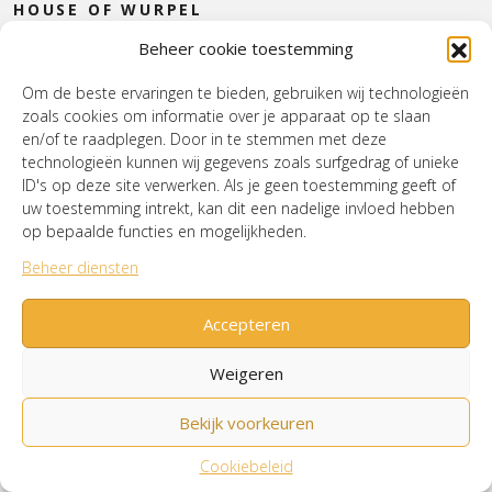
HOUSE OF WURPEL
Beheer cookie toestemming
OPENINGSTIJDEN
Om de beste ervaringen te bieden, gebruiken wij technologieën
zoals cookies om informatie over je apparaat op te slaan
Verzenden & Retourneren
Cookiebeleid (EU)
en/of te raadplegen. Door in te stemmen met deze
Mijn account
technologieën kunnen wij gegevens zoals surfgedrag of unieke
ID's op deze site verwerken. Als je geen toestemming geeft of
uw toestemming intrekt, kan dit een nadelige invloed hebben
op bepaalde functies en mogelijkheden.
© House of Wurpel 2026 - Proudly made by
Tribal
Beheer diensten
Agency
Accepteren
Weigeren
Bekijk voorkeuren
Cookiebeleid