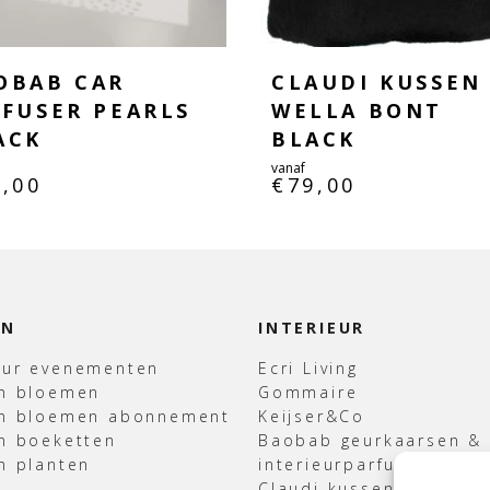
OBAB CAR
CLAUDI KUSSEN
FFUSER PEARLS
WELLA BONT
ACK
BLACK
vanaf
5,00
€
79,00
EN
INTERIEUR
uur evenementen
Ecri Living
en bloemen
Gommaire
en bloemen abonnement
Keijser&Co
n boeketten
Baobab geurkaarsen &
n planten
interieurparfum
Claudi kussens & Plaid