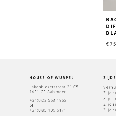
BA
DI
BL
€
7
HOUSE OF WURPEL
ZIJD
Lakenblekerstraat 21 C5
Verh
1431 GE Aalsmeer
Zijd
Zijd
+31(0)23 563 1965
Zijde
of
Zijde
+31(0)85 106 6171