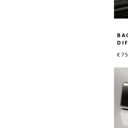
BA
DI
€
7