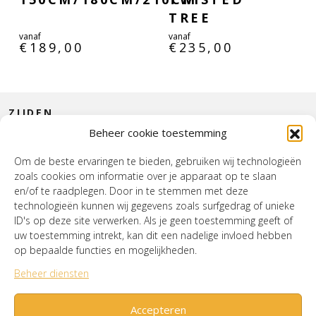
TREE
vanaf
vanaf
€
189,00
€
235,00
ZIJDEN
Beheer cookie toestemming
CONTACT
Om de beste ervaringen te bieden, gebruiken wij technologieën
zoals cookies om informatie over je apparaat op te slaan
INTERIEUR
en/of te raadplegen. Door in te stemmen met deze
technologieën kunnen wij gegevens zoals surfgedrag of unieke
HOUSE OF WURPEL
ID's op deze site verwerken. Als je geen toestemming geeft of
uw toestemming intrekt, kan dit een nadelige invloed hebben
OPENINGSTIJDEN
op bepaalde functies en mogelijkheden.
Beheer diensten
Verzenden & Retourneren
Cookiebeleid (EU)
Mijn account
Accepteren