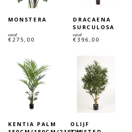
MONSTERA
DRACAENA
SURCULOSA
vanaf
vanaf
€
275,00
€
396,00
KENTIA PALM
OLIJF
150CM/180CM/210CM
TWISTED