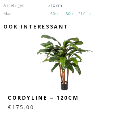
Afmetingen
210 cm
Maat
150cm
,
180cm
,
210cm
OOK INTERESSANT
CORDYLINE – 120CM
€
175,00