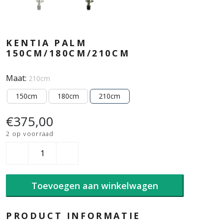
KENTIA PALM
150CM/180CM/210CM
Maat:
210cm
150cm
180cm
210cm
€
375,00
2 op voorraad
KENTIA
PALM
150CM/180CM/210cm
aantal
Toevoegen aan winkelwagen
PRODUCT INFORMATIE