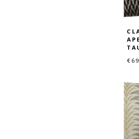
CL
AP
TA
€
6