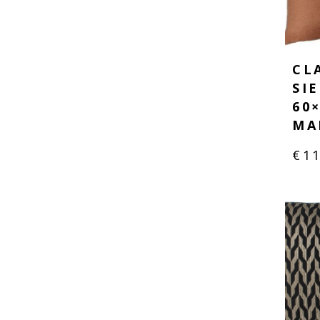
CL
SI
60
MA
€
1