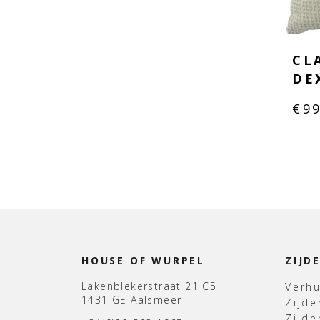
CL
DE
€
9
HOUSE OF WURPEL
ZIJD
Lakenblekerstraat 21 C5
Verh
1431 GE Aalsmeer
Zijd
Zijd