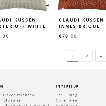
AUDI KUSSEN
CLAUDI KUSSEN
XTER OFF WHITE
INNES BRIQUE
9,00
€
79,00
1
2
→
EN
INTERIEUR
uur evenementen
Ecri Living
en bloemen
Gommaire
en bloemen abonnement
Keijser&Co