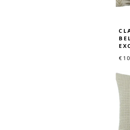
CL
BE
EX
€
1