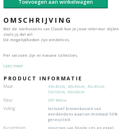
Toevoegen aan winkelwagen
Off
White
aantal
OMSCHRIJVING
Met de sierkussens van Claudi kun je jouw interieur stijlen
zoals jij dat wil.
De mogelijkheden zijn eindeloos.
Per seizoen zijn er nieuwe collecties.
Lees meer
PRODUCT INFORMATIE
Maat
30x45cm
,
40x60cm
,
45x45cm
,
50x50cm
,
60x60cm
Kleur
Off Whtie
Vulling
Inclusief binnenkussen van
eendendons waarvan minimaal 50%
gerecycled.
Kussenhoes
Voorzien van blinde rits en enkel