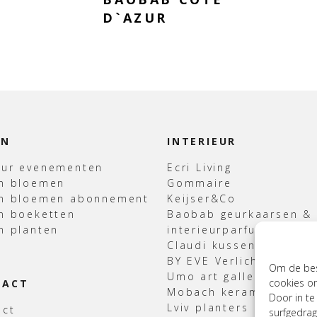
D`AZUR
EN
INTERIEUR
uur evenementen
Ecri Living
en bloemen
Gommaire
en bloemen abonnement
Keijser&Co
n boeketten
Baobab geurkaarsen &
n planten
interieurparfum
Claudi kussens & Plaid
BY EVE Verlichting
Om de best
Umo art gallery
cookies om
TACT
Mobach keramiek
Door in t
Lviv planters
act
surfgedrag