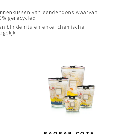
binnenkussen van eendendons waarvan
0% gerecycled.
an blinde rits en enkel chemische
ogelijk.
BAOBAB COTE