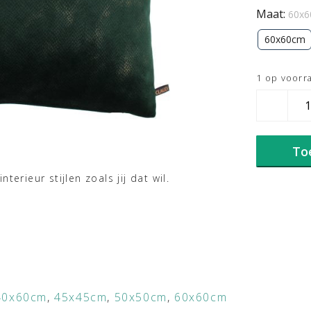
Maat:
60x
60x60cm
1 op voorr
Claudi
kussen
Mitchel
Dark
To
Green
aantal
erieur stijlen zoals jij dat wil.
40x60cm
,
45x45cm
,
50x50cm
,
60x60cm