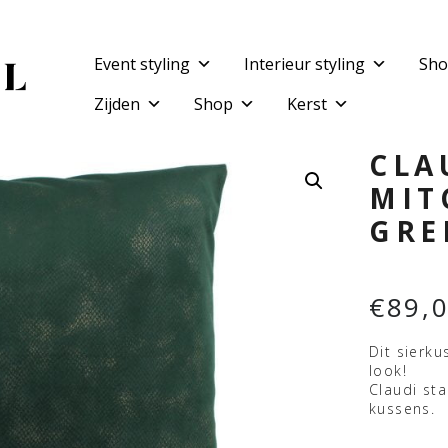
Event styling
Interieur styling
Sho
Zijden
Shop
Kerst
CLA
MIT
GRE
€
89,
Dit sierku
look!
Claudi sta
kussens.