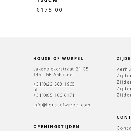
120CM
€
175,00
HOUSE OF WURPEL
ZIJD
Lakenblekerstraat 21 C5
Verh
1431 GE Aalsmeer
Zijd
Zijd
+31(0)23 563 1965
Zijde
of
Zijde
+31(0)85 106 6171
info@houseofwurpel.com
CON
OPENINGSTIJDEN
Cont