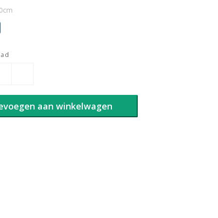
60cm
aad
evoegen aan winkelwagen