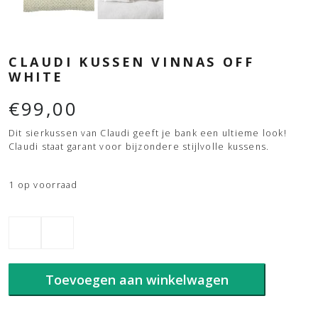
CLAUDI KUSSEN VINNAS OFF
WHITE
€
99,00
Dit sierkussen van Claudi geeft je bank een ultieme look!
Claudi staat garant voor bijzondere stijlvolle kussens.
1 op voorraad
Claudi
kussen
Vinnas
off
Toevoegen aan winkelwagen
white
aantal