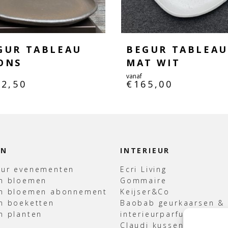
GUR TABLEAU
BEGUR TABLEAU
ONS
MAT WIT
vanaf
72,50
€
165,00
EN
INTERIEUR
uur evenementen
Ecri Living
en bloemen
Gommaire
en bloemen abonnement
Keijser&Co
n boeketten
Baobab geurkaarsen &
n planten
interieurparfum
Claudi kussens & Plaid