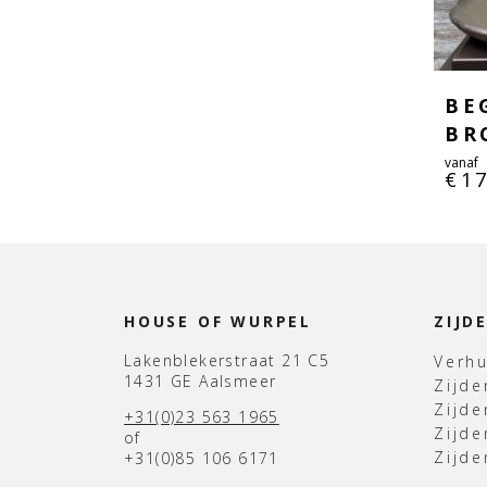
BE
BR
vanaf
€
1
HOUSE OF WURPEL
ZIJD
Lakenblekerstraat 21 C5
Verh
1431 GE Aalsmeer
Zijd
Zijd
+31(0)23 563 1965
Zijde
of
Zijde
+31(0)85 106 6171