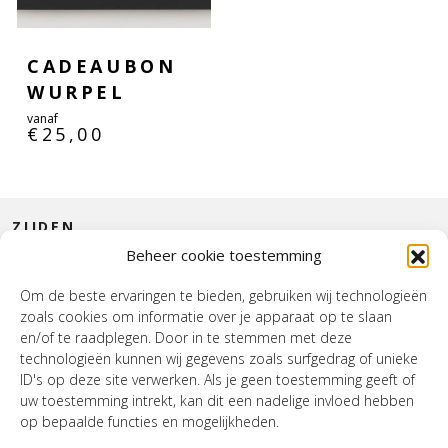
CADEAUBON
WURPEL
vanaf
€
25,00
ZIJDEN
Beheer cookie toestemming
CONTACT
Om de beste ervaringen te bieden, gebruiken wij technologieën
zoals cookies om informatie over je apparaat op te slaan
INTERIEUR
en/of te raadplegen. Door in te stemmen met deze
technologieën kunnen wij gegevens zoals surfgedrag of unieke
HOUSE OF WURPEL
ID's op deze site verwerken. Als je geen toestemming geeft of
uw toestemming intrekt, kan dit een nadelige invloed hebben
OPENINGSTIJDEN
op bepaalde functies en mogelijkheden.