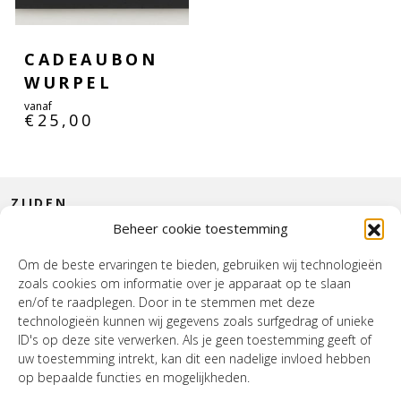
CADEAUBON
WURPEL
vanaf
€
25,00
ZIJDEN
Beheer cookie toestemming
CONTACT
Om de beste ervaringen te bieden, gebruiken wij technologieën
zoals cookies om informatie over je apparaat op te slaan
INTERIEUR
en/of te raadplegen. Door in te stemmen met deze
technologieën kunnen wij gegevens zoals surfgedrag of unieke
HOUSE OF WURPEL
ID's op deze site verwerken. Als je geen toestemming geeft of
uw toestemming intrekt, kan dit een nadelige invloed hebben
OPENINGSTIJDEN
op bepaalde functies en mogelijkheden.